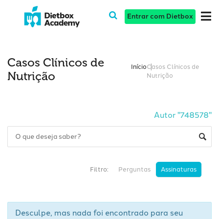
Entrar com Dietbox
Casos Clínicos de
Início
Casos Clínicos de
Nutrição
Nutrição
Autor "748578"
Filtro:
Perguntas
Assinaturas
Desculpe, mas nada foi encontrado para seu