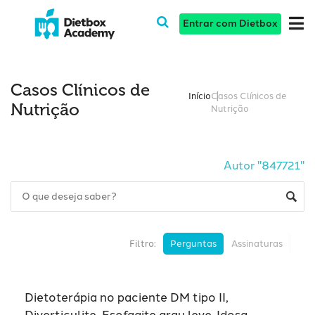
Entrar com Dietbox
Casos Clínicos de
Início
Casos Clínicos de
Nutrição
Nutrição
Autor "847721"
Filtro:
Perguntas
Assinaturas
Dietoterápia no paciente DM tipo II,