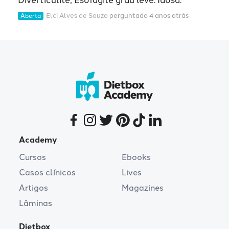
Diverticulite, Esofagite grau leve. Idosa.
Elci Alves de Souza
perguntado 4 anos atrás
Aberta
Academy
Cursos
Ebooks
Casos clínicos
Lives
Artigos
Magazines
Lâminas
Dietbox