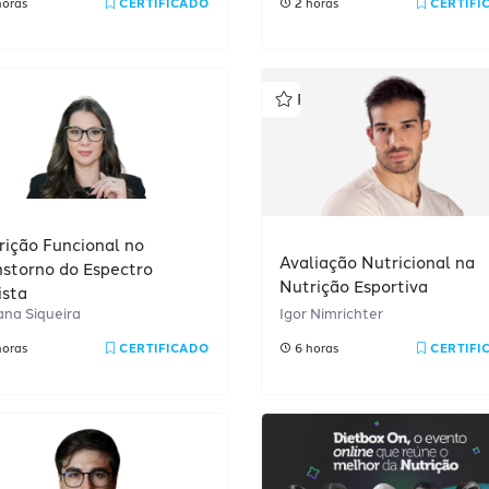
horas
CERTIFICADO
2 horas
CERTIFI
rofissional
Profissional
rição Funcional no
Avaliação Nutricional na
nstorno do Espectro
Nutrição Esportiva
ista
ana Siqueira
Igor Nimrichter
horas
CERTIFICADO
6 horas
CERTIFI
rofissional