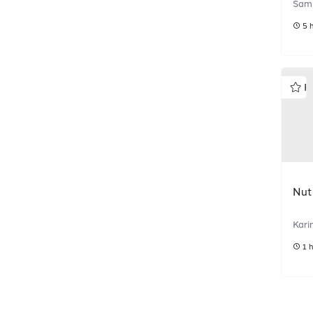
Sami
5 
P
Nutr
Kari
1 