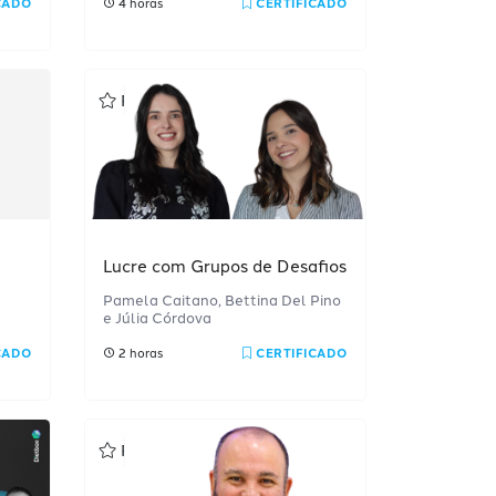
CADO
4 horas
CERTIFICADO
Profissional
Lucre com Grupos de Desafios
Pamela Caitano, Bettina Del Pino
e Júlia Córdova
CADO
2 horas
CERTIFICADO
Profissional