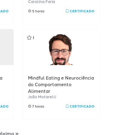
Carolina Faria
CADO
5 horas
CERTIFICADO
Profissional
a
Mindful Eating e Neurociência
do Comportamento
Alimentar
João Motarelli
CADO
7 horas
CERTIFICADO
óximo »