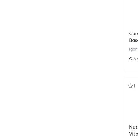
Cur
Bas
Igor
8 
P
Nut
Vit