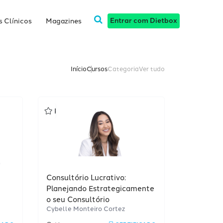
Entrar com Dietbox
 Clínicos
Magazines
Início
Cursos
Categoria
Ver tudo
Profissional
Consultório Lucrativo:
Planejando Estrategicamente
o seu Consultório
Cybelle Monteiro Cortez